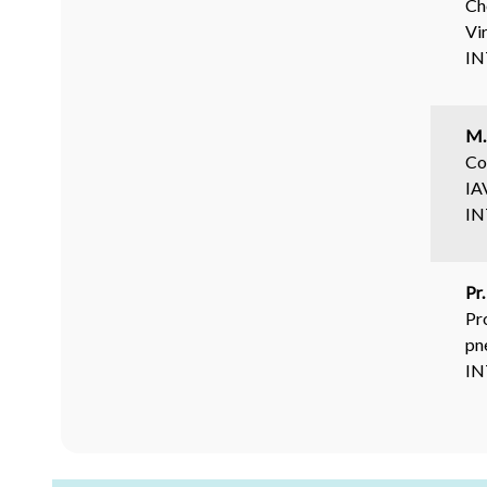
Ch
Vi
I
M.
Co
IA
I
Pr
Pr
pn
I