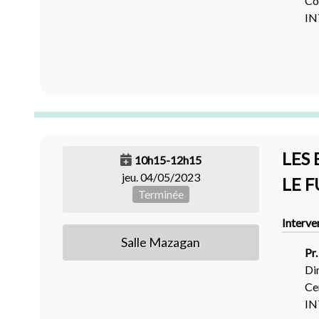
Co
I
LES
10h15-12h15
jeu. 04/05/2023
LE F
Terminée
Interve
Salle Mazagan
Pr
Di
Ce
I