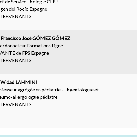
ef de Service Urologie CHU
rgen del Rocío Espagne
NTERVENANTS
 Francisco José GÓMEZ GÓMEZ
ordonnateur Formations Ligne
VANTE de FPS Espagne
NTERVENANTS
. Widad LAHMINI
ofesseur agrégée en pédiatrie - Urgentologue et
eumo-allergologue pédiatre
NTERVENANTS