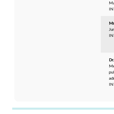
Ma
I
Mr
Jur
I
Dr
Mé
pu
ad
I