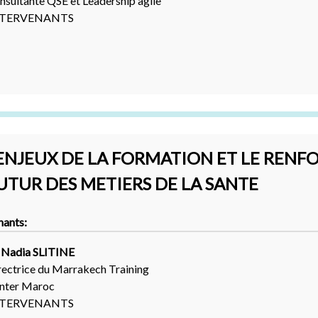
nsultante QSE et Leadership agile
NTERVENANTS
 ENJEUX DE LA FORMATION ET LE RENF
UTUR DES METIERS DE LA SANTE
nants:
. Nadia SLITINE
rectrice du Marrakech Training
nter Maroc
NTERVENANTS