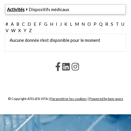
Activités
Dispositifs médicaux
#
A
B
C
D
E
F
G
H
I
J
K
L
M
N
O
P
Q
R
S
T
U
V
W
X
Y
Z
Aucune donnée n'est disponible pour le moment
© Copyright ATELIER VITA |
Paramétrer les cookies
|
Powered by bee-worx