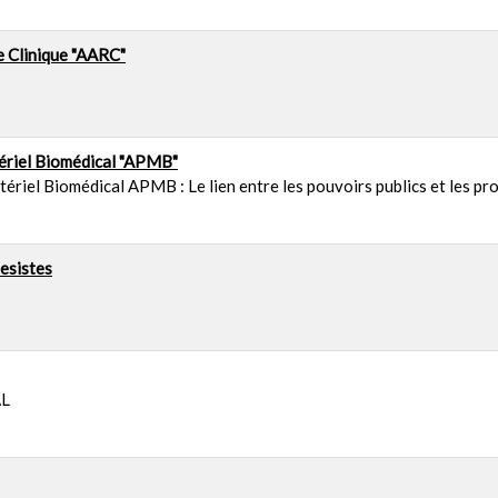
e Clinique "AARC"
ériel Biomédical "APMB"
ériel Biomédical APMB : Le lien entre les pouvoirs publics et les pr
esistes
AL