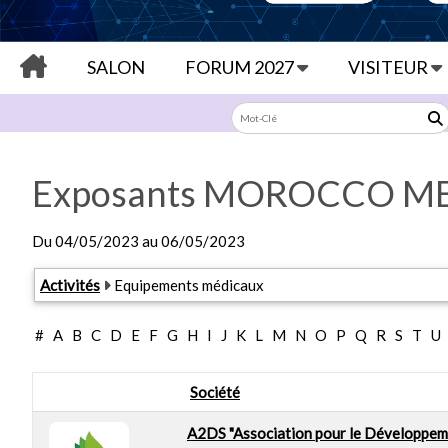
SALON
FORUM 2027
VISITEUR
Exposants MOROCCO ME
Du
04/05/2023
au
06/05/2023
Exposants: 116
Activités
Equipements médicaux
#
A
B
C
D
E
F
G
H
I
J
K
L
M
N
O
P
Q
R
S
T
U
Société
A2DS "Association pour le Développem