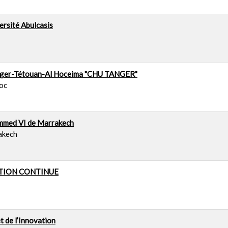
ersité Abulcasis
Tanger-Tétouan-Al Hoceima "CHU TANGER"
roc
ammed VI de Marrakech
rakech
TION CONTINUE
 de l’Innovation