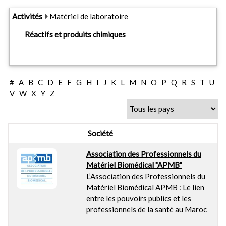
Activités
Matériel de laboratoire
Réactifs et produits chimiques
#
A
B
C
D
E
F
G
H
I
J
K
L
M
N
O
P
Q
R
S
T
U
V
W
X
Y
Z
Société
Association des Professionnels du
Matériel Biomédical "APMB"
L’Association des Professionnels du
Matériel Biomédical APMB : Le lien
entre les pouvoirs publics et les
professionnels de la santé au Maroc