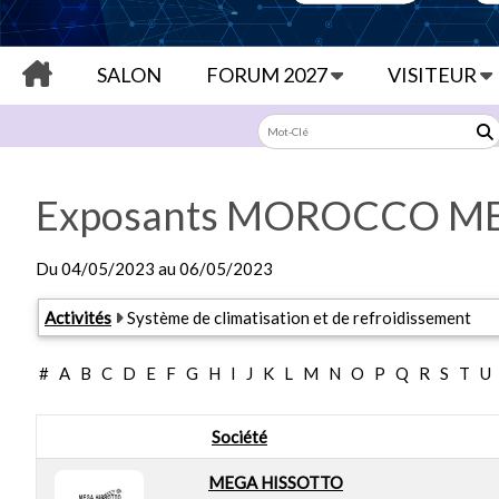
SALON
FORUM 2027
VISITEUR
Exposants MOROCCO ME
Du
04/05/2023
au
06/05/2023
Exposants: 4
Activités
Système de climatisation et de refroidissement
#
A
B
C
D
E
F
G
H
I
J
K
L
M
N
O
P
Q
R
S
T
U
Société
MEGA HISSOTTO