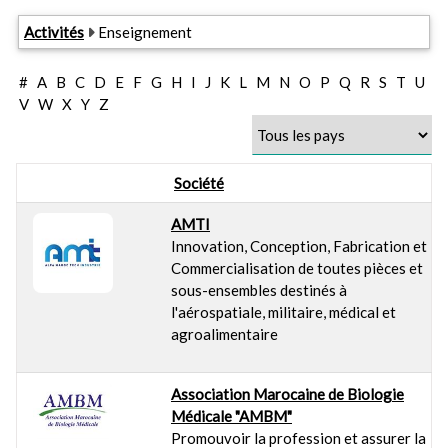
Activités
Enseignement
#
A
B
C
D
E
F
G
H
I
J
K
L
M
N
O
P
Q
R
S
T
U
V
W
X
Y
Z
Société
AMTI
Innovation, Conception, Fabrication et
Commercialisation de toutes pièces et
sous-ensembles destinés à
l'aérospatiale, militaire, médical et
agroalimentaire
Association Marocaine de Biologie
Médicale "AMBM"
Promouvoir la profession et assurer la