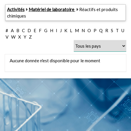
Activités
Matériel de laboratoire
Réactifs et produits
chimiques
#
A
B
C
D
E
F
G
H
I
J
K
L
M
N
O
P
Q
R
S
T
U
V
W
X
Y
Z
Aucune donnée n'est disponible pour le moment