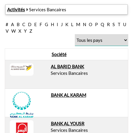
Activités
Services Bancaires
#
A
B
C
D
E
F
G
H
I
J
K
L
M
N
O
P
Q
R
S
T
U
V
W
X
Y
Z
Société
AL BARID BANK
Services Bancaires
BANK AL KARAM
BANK AL YOUSR
Services Bancaires