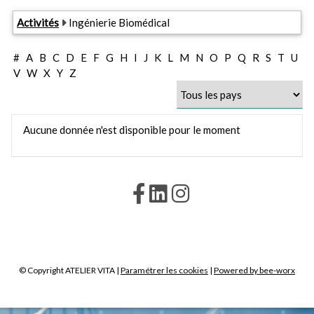
Activités
Ingénierie Biomédical
#
A
B
C
D
E
F
G
H
I
J
K
L
M
N
O
P
Q
R
S
T
U
V
W
X
Y
Z
Aucune donnée n'est disponible pour le moment
© Copyright ATELIER VITA |
Paramétrer les cookies
|
Powered by bee-worx