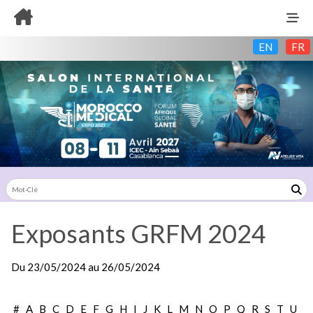
EN
FR
Exposants GRFM 2024
Du
23/05/2024
au
26/05/2024
Exposants: 0
#
A
B
C
D
E
F
G
H
I
J
K
L
M
N
O
P
Q
R
S
T
U